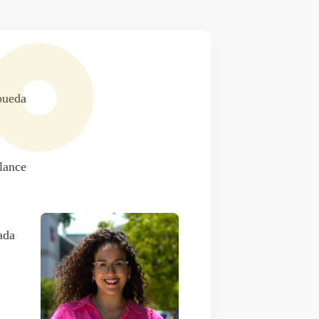
pueda
alance
ada